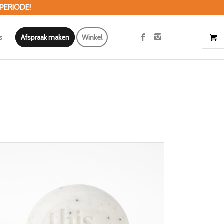
 PERIODE!
s
Afspraak maken
Winkel