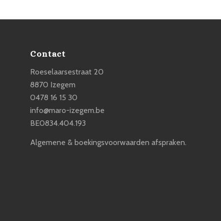
Contact
Roeselaarsestraat 20
8870 Izegem
0478 16 15 30
info@maro-izegem.be
BE0834.404.193
Algemene & boekingsvoorwaarden afspraken.