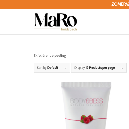
ZOMERVAK
Exfoliërende peeling
Sort by
Default
Display
15 Products per page