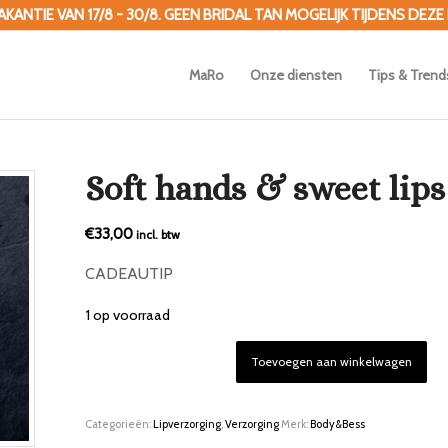
ANTIE VAN 17/8 - 30/8. GEEN BRIDAL TAN MOGELIJK TIJDENS DEZE
MaRo
Onze diensten
Tips & Trend
Soft hands & sweet lips
€
33,00
incl. btw
CADEAUTIP
1 op voorraad
Toevoegen aan winkelwagen
Categorieën:
Lipverzorging
,
Verzorging
Merk:
Body&Bess