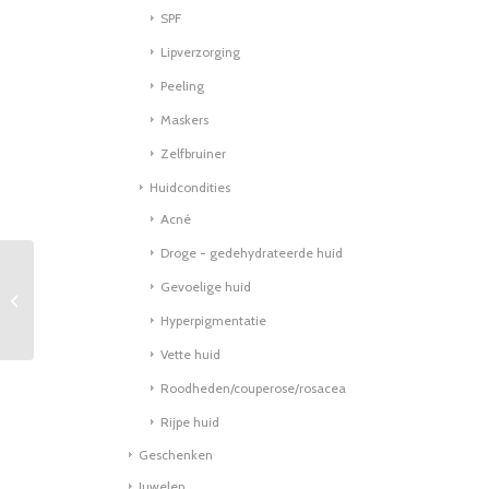
SPF
Lipverzorging
Peeling
Maskers
Zelfbruiner
Huidcondities
Acné
Droge - gedehydrateerde huid
Gevoelige huid
Hydrating Face & Body
Wash 25ml
Hyperpigmentatie
Vette huid
Roodheden/couperose/rosacea
Rijpe huid
Geschenken
Juwelen