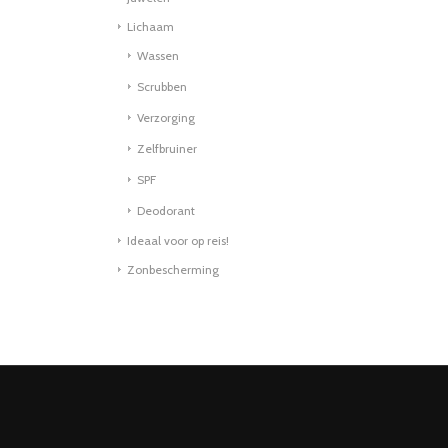
Lichaam
Wassen
Scrubben
Verzorging
Zelfbruiner
SPF
Deodorant
Ideaal voor op reis!
Zonbescherming