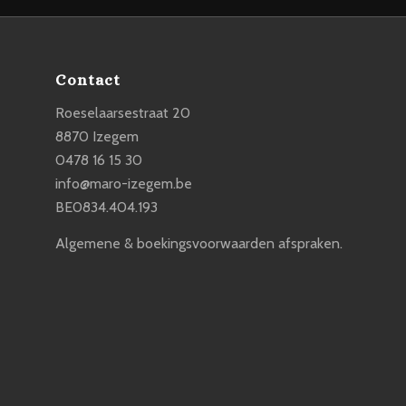
Contact
Roeselaarsestraat 20
8870 Izegem
0478 16 15 30
info@maro-izegem.be
BE0834.404.193
Algemene & boekingsvoorwaarden afspraken.