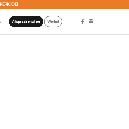
 PERIODE!
s
Afspraak maken
Winkel