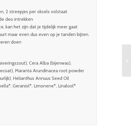
n, 2 streepjes per oksels volstaat
 de deo intrekken
, kan het zijn dat je tijdelijk meer gaat
urt maar even dus even op je tanden bijten.
deren doen
iveringszout), Cera Alba (bijenwas),
gecoat), Maranta Arundinacea root powder
urlijk), Helianthus Annuus Seed Oil
nella*, Geraniol*, Limonene*, Linalool*