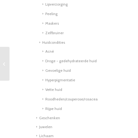
Lipverzorging
Peeling
Maskers
Zelfbruiner
Huidcondities
Acné
Droge - gedehydrateerde huid
Dreams 05
Gevoelige huid
Hyperpigmentatie
Vette huid
Roodheden/couperose/rosacea
Rijpe huid
Geschenken
Juwelen
Lichaam