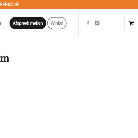
 PERIODE!
s
Afspraak maken
Winkel
om