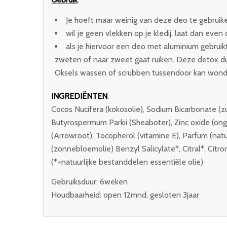
Je hoeft maar weinig van deze deo te gebruike
wil je geen vlekken op je kledij, laat dan even
als je hiervoor een deo met aluminium gebruikte
zweten of naar zweet gaat ruiken. Deze detox du
Oksels wassen of scrubben tussendoor kan won
INGREDIËNTEN
:
Cocos Nucifera (kokosolie), Sodium Bicarbonate (zu
Butyrospermum Parkii (Sheaboter), Zinc oxide (on
(Arrowroot), Tocopherol (vitamine E), Parfum (natu
(zonnebloemolie) Benzyl Salicylate*, Citral*, Citro
(*=natuurlijke bestanddelen essentiële olie)
Gebruiksduur: 6weken
Houdbaarheid: open 12mnd, gesloten 3jaar