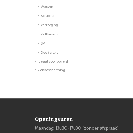
Wassen
Scrubben
Verzorging
Zelfbruiner
SPF
Deodorant
Ideaal voor op reis!
Zonbescherming
Openingsuren
Maandag: 13u30-17u30 (zonder afspraak)