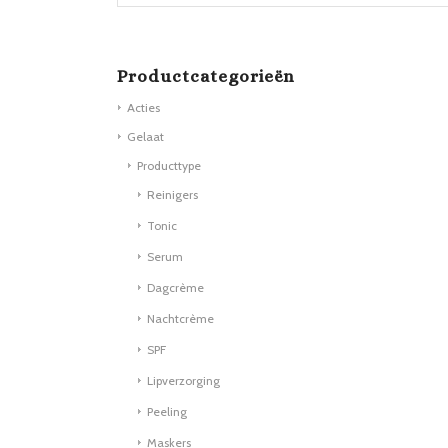
Productcategorieën
Acties
Gelaat
Producttype
Reinigers
Tonic
Serum
Dagcrème
Nachtcrème
SPF
Lipverzorging
Peeling
Maskers