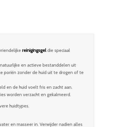
vriendelijke
reinigingsgel
die speciaal
natuurlijke en actieve bestanddelen uit
e poriën zonder de huid uit te drogen of te
d en de huid voelt fris en zacht aan.
ties worden verzacht en gekalmeerd.
vere huidtypes.
ater en masseer in. Verwijder nadien alles