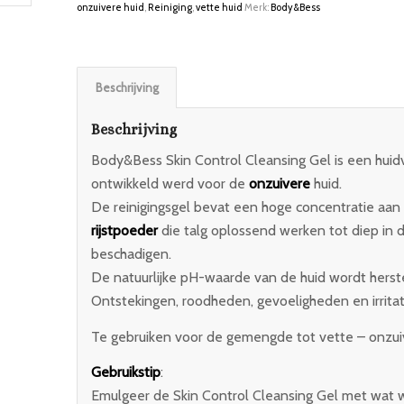
onzuivere huid
,
Reiniging
,
vette huid
Merk:
Body&Bess
Beschrijving
Beschrijving
Body&Bess Skin Control Cleansing Gel is een huid
ontwikkeld werd voor de
onzuivere
huid.
De reinigingsgel bevat een hoge concentratie aan 
rijstpoeder
die talg oplossend werken tot diep in d
beschadigen.
De natuurlijke pH-waarde van de huid wordt herstel
Ontstekingen, roodheden, gevoeligheden en irrita
Te gebruiken voor de gemengde tot vette – onzui
Gebruikstip
:
Emulgeer de Skin Control Cleansing Gel met wat w