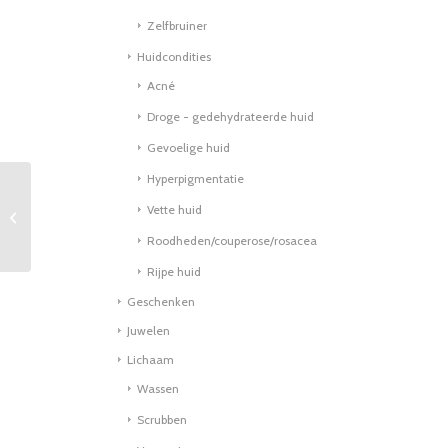
Zelfbruiner
Huidcondities
Acné
Droge - gedehydrateerde huid
Gevoelige huid
Hyperpigmentatie
Vette huid
Natural Lip Balm
Roodheden/couperose/rosacea
Rijpe huid
Geschenken
Juwelen
Lichaam
Wassen
Scrubben