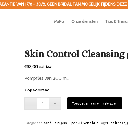
ANTIE VAN 17/8 - 30/8. GEEN BRIDAL TAN MOGELIJK TIJDENS DEZE
MaRo
Onze diensten
Tips & Trend
Skin Control Cleansing 
€
33,00
incl. btw
Pompfles van 200 ml.
2 op voorraad
Toevoegen aan winkelwagen
Categorieën:
Acné
,
Reinigers
,
Rijpe huid
,
Vette huid
Tags:
Fijne lijntjes
,
g