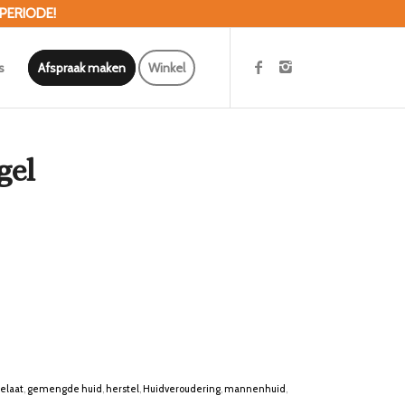
 PERIODE!
s
Afspraak maken
Winkel
gel
elaat
,
gemengde huid
,
herstel
,
Huidveroudering
,
mannenhuid
,