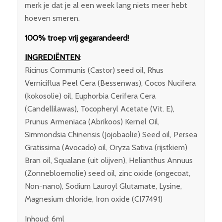
merk je dat je al een week lang niets meer hebt
hoeven smeren.
100% troep vrij gegarandeerd!
INGREDIËNTEN
:
Ricinus Communis (Castor) seed oil, Rhus
Verniciflua Peel Cera (Bessenwas), Cocos Nucifera
(kokosolie) oil, Euphorbia Cerifera Cera
(Candellilawas), Tocopheryl Acetate (Vit. E),
Prunus Armeniaca (Abrikoos) Kernel Oil,
Simmondsia Chinensis (Jojobaolie) Seed oil, Persea
Gratissima (Avocado) oil, Oryza Sativa (rijstkiem)
Bran oil, Squalane (uit olijven), Helianthus Annuus
(Zonnebloemolie) seed oil, zinc oxide (ongecoat,
Non-nano), Sodium Lauroyl Glutamate, Lysine,
Magnesium chloride, Iron oxide (CI77491)
Inhoud: 6ml