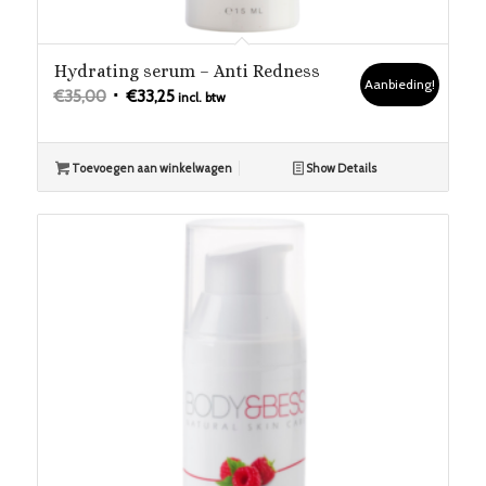
Hydrating serum – Anti Redness
Aanbieding!
Oorspronkelijke
Huidige
€
35,00
€
33,25
incl. btw
prijs
prijs
was:
is:
Toevoegen aan winkelwagen
Show Details
€35,00.
€33,25.