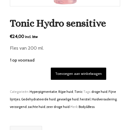
Tonic Hydro sensitive
€
24,00
incl. btw
Fles van 200 ml.
1 op voorraad
Toevoegen aan winkelwagen
Categorieën:
Hyperpigmentatie
,
Rijpe huid
,
Tonic
Tags:
droge huid
,
Fijne
lijntjes
,
Gedehydrateerde huid
,
gevoelige huid
,
herstel
,
Huidveroudering
,
verzorgend
,
zachte huid
,
zeer droge huid
Merk:
Body&Bess